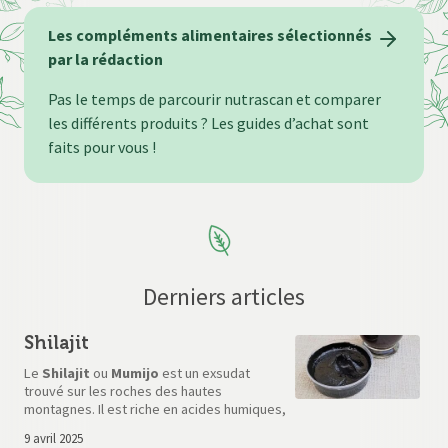
Les compléments alimentaires sélectionnés
par la rédaction
Pas le temps de parcourir nutrascan et comparer
les différents produits ? Les guides d’achat sont
faits pour vous !
Derniers articles
Shilajit
Le
Shilajit
ou
Mumijo
est un exsudat
trouvé sur les roches des hautes
montagnes. Il est riche en acides humiques,
en oligoéléments et en vitamines. Quel
9 avril 2025
produit privilégier en complément