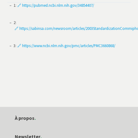
1
:
🔗 https://pubmed.ncbi.nlm.nih.gov/34854407/
2
:
🔗 https://sabinsa.com/newsroom/articles/2003StandardizationCommipho
3
:
🔗 https://www.ncbi.nlm.nih.gov/pmc/articles/PMC3660868/
À propos
Indépendance
Newsletter
Qui sommes-nous ?