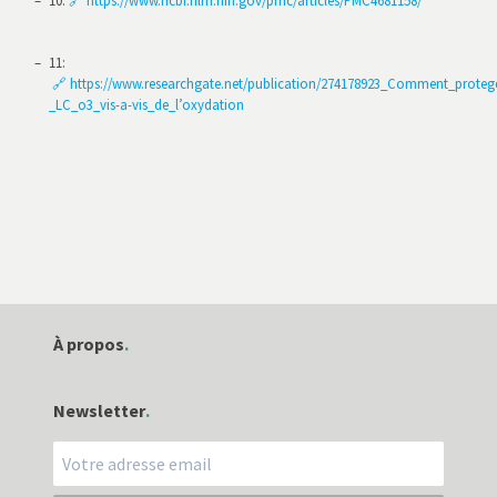
11
:
🔗 https://www.researchgate.net/publication/274178923_Comment_proteg
_LC_o3_vis-a-vis_de_l’oxydation
À propos
Indépendance
Newsletter
Qui sommes-nous ?
Mentions légales
Contact