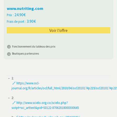
www.nutriting.com
24.90
3.90
Voir l’offre
Fonctionnement du tableau des prix
Boutiques partenaires
1
:
🔗 https://www.ocl-
journal.org/fr/articles/ocl/full_html/2010/04/ocl2010174p219/ocl2010174p21
2
:
🔗 http://www.scielo.org.co/scielo.php?
script=sci_arttext&pid=S0122-87062018000300645