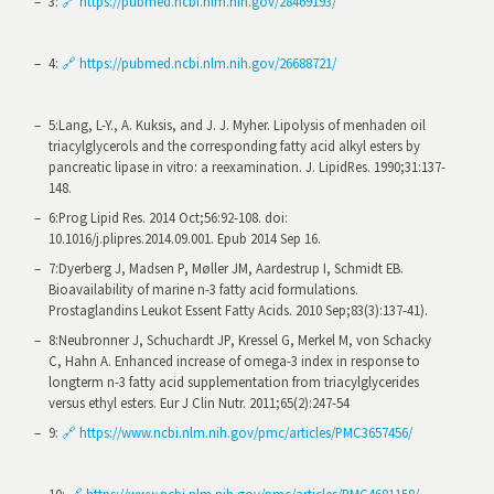
3
:
🔗 https://pubmed.ncbi.nlm.nih.gov/28469193/
4
:
🔗 https://pubmed.ncbi.nlm.nih.gov/26688721/
5
:
Lang, L-Y., A. Kuksis, and J. J. Myher. Lipolysis of menhaden oil
triacylglycerols and the corresponding fatty acid alkyl esters by
pancreatic lipase in vitro: a reexamination. J. LipidRes. 1990;31:137-
148.
6
:
Prog Lipid Res. 2014 Oct;56:92-108. doi:
10.1016/j.plipres.2014.09.001. Epub 2014 Sep 16.
7
:
Dyerberg J, Madsen P, Møller JM, Aardestrup I, Schmidt EB.
Bioavailability of marine n-3 fatty acid formulations.
Prostaglandins Leukot Essent Fatty Acids. 2010 Sep;83(3):137-41).
8
:
Neubronner J, Schuchardt JP, Kressel G, Merkel M, von Schacky
C, Hahn A. Enhanced increase of omega-3 index in response to
longterm n-3 fatty acid supplementation from triacylglycerides
versus ethyl esters. Eur J Clin Nutr. 2011;65(2):247-54
9
:
🔗 https://www.ncbi.nlm.nih.gov/pmc/articles/PMC3657456/
10
:
🔗 https://www.ncbi.nlm.nih.gov/pmc/articles/PMC4681158/