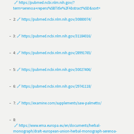
🔗 https://pubmed.ncbi.nlm.nih.gov/?
term=serenoa+repens%5BTitle%2FAbstract%5D&sort=
2
:
🔗 https://pubmed.ncbi.nlm.nih.gov/30880074/
3
:
🔗 https://pubmed.ncbi.nlm.nih.gov/31184016/
4
:
🔗 https://pubmed.ncbi.nlm.nih.gov/28991765/
5
:
🔗 https://pubmed.ncbi.nlm.nih.gov/30027406/
6
:
🔗 https://pubmed.ncbi.nlm.nih.gov/29741118/
7
:
🔗 https://examine.com/supplements/saw-palmetto/
8
:
🔗 https://www.ema.europa.eu/en/documents/herbal-
monograph/draft-european-union-herbal-monograph-serenoa-