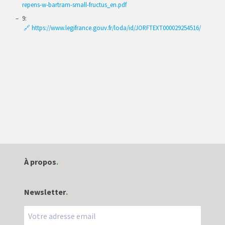
repens-w-bartram-small-fructus_en.pdf
9
:
🔗 https://www.legifrance.gouv.fr/loda/id/JORFTEXT000029254516/
À propos
Indépendance
Newsletter
Qui sommes-nous ?
Mentions légales